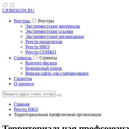
LIDREKON.RU
Реестры
Реестры
Экстремистские материалы
Экстремистские ссылки
Экстремистские организации
Реестр иноагентов
Реестр НКО
Реестр СОНКО
Cервисы
Cервисы
Контент-фильтр
Безопасный поиск
Версия сайта для слабовидящих
Скрипты
О проекте
Главная
Реестр НКО
Территориальная профсоюзная организация
Территориальная профсоюзная