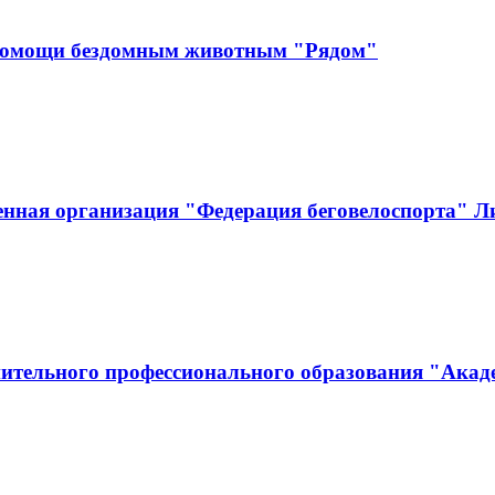
 помощи бездомным животным "Рядом"
енная организация "Федерация беговелоспорта" Л
ительного профессионального образования "Акад