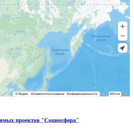
чимых проектов "Социосфера"