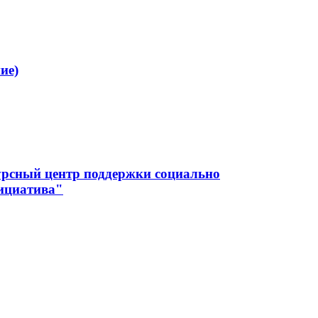
ие)
урсный центр поддержки социально
ициатива"