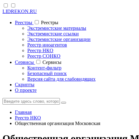
LIDREKON.RU
Реестры
Реестры
Экстремистские материалы
Экстремистские ссылки
Экстремистские организации
Реестр иноагентов
Реестр НКО
Реестр СОНКО
Cервисы
Cервисы
Контент-фильтр
Безопасный поиск
Версия сайта для слабовидящих
Скрипты
О проекте
Главная
Реестр НКО
Общественная организация Московская
Общественная организация Мо