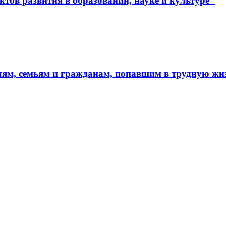
тов развития в образовании, науке и культуре"
тям, семьям и гражданам, попавшим в трудную ж