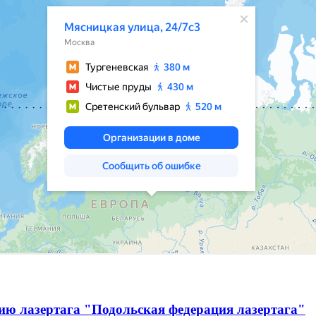
ию лазертага "Подольская федерация лазертага"