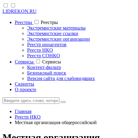
LIDREKON.RU
Реестры
Реестры
Экстремистские материалы
Экстремистские ссылки
Экстремистские организации
Реестр иноагентов
Реестр НКО
Реестр СОНКО
Cервисы
Cервисы
Контент-фильтр
Безопасный поиск
Версия сайта для слабовидящих
Скрипты
О проекте
Главная
Реестр НКО
Местная организация общероссийской
Местная организация