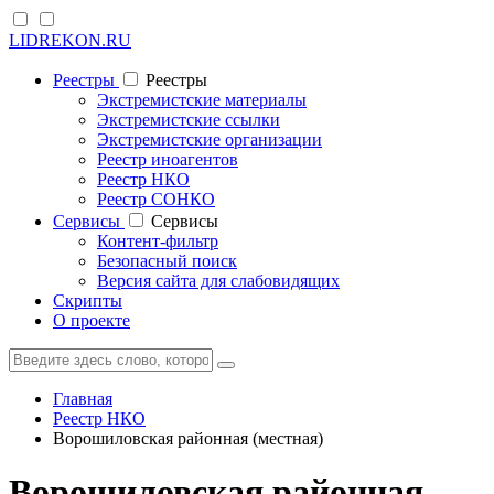
LIDREKON.RU
Реестры
Реестры
Экстремистские материалы
Экстремистские ссылки
Экстремистские организации
Реестр иноагентов
Реестр НКО
Реестр СОНКО
Cервисы
Cервисы
Контент-фильтр
Безопасный поиск
Версия сайта для слабовидящих
Скрипты
О проекте
Главная
Реестр НКО
Ворошиловская районная (местная)
Ворошиловская районная