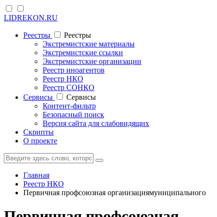
LIDREKON.RU
Реестры
Реестры
Экстремистские материалы
Экстремистские ссылки
Экстремистские организации
Реестр иноагентов
Реестр НКО
Реестр СОНКО
Cервисы
Cервисы
Контент-фильтр
Безопасный поиск
Версия сайта для слабовидящих
Скрипты
О проекте
Главная
Реестр НКО
Первичная профсоюзная организациямуниципального
Первичная профсоюзная