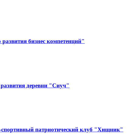
 развития бизнес компетенций"
 развития деревни "Сиуч"
о-спортивный патриотический клуб "Хищник"