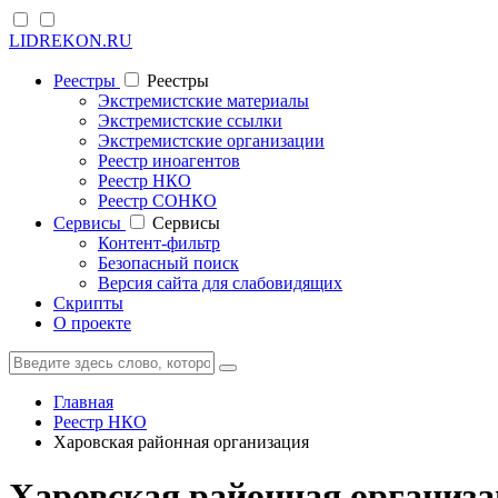
LIDREKON.RU
Реестры
Реестры
Экстремистские материалы
Экстремистские ссылки
Экстремистские организации
Реестр иноагентов
Реестр НКО
Реестр СОНКО
Cервисы
Cервисы
Контент-фильтр
Безопасный поиск
Версия сайта для слабовидящих
Скрипты
О проекте
Главная
Реестр НКО
Харовская районная организация
Харовская районная организа