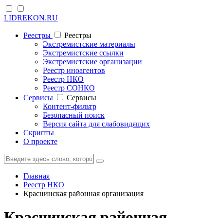
LIDREKON.RU
Реестры
Реестры
Экстремистские материалы
Экстремистские ссылки
Экстремистские организации
Реестр иноагентов
Реестр НКО
Реестр СОНКО
Cервисы
Cервисы
Контент-фильтр
Безопасный поиск
Версия сайта для слабовидящих
Скрипты
О проекте
Главная
Реестр НКО
Краснинская районная организация
Краснинская районная