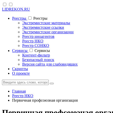
LIDREKON.RU
Реестры
Реестры
Экстремистские материалы
Экстремистские ссылки
Экстремистские организации
Реестр иноагентов
Реестр НКО
Реестр СОНКО
Cервисы
Cервисы
Контент-фильтр
Безопасный поиск
Версия сайта для слабовидящих
Скрипты
О проекте
Главная
Реестр НКО
Первичная профсоюзная организация
Первичная профсоюзная орга