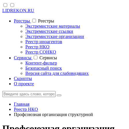
LIDREKON.RU
Реестры
Реестры
Экстремистские материалы
Экстремистские ссылки
Экстремистские организации
Реестр иноагентов
Реестр НКО
Реестр СОНКО
Cервисы
Cервисы
Контент-фильтр
Безопасный поиск
Версия сайта для слабовидящих
Скрипты
О проекте
Главная
Реестр НКО
Профсоюзная организация структурной
Профсоюзная организация