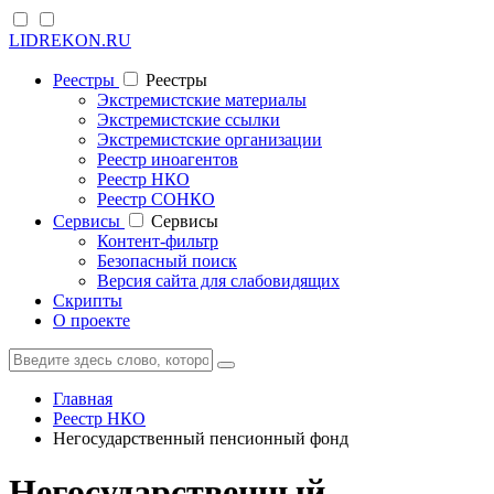
LIDREKON.RU
Реестры
Реестры
Экстремистские материалы
Экстремистские ссылки
Экстремистские организации
Реестр иноагентов
Реестр НКО
Реестр СОНКО
Cервисы
Cервисы
Контент-фильтр
Безопасный поиск
Версия сайта для слабовидящих
Скрипты
О проекте
Главная
Реестр НКО
Негосударственный пенсионный фонд
Негосударственный