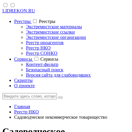
LIDREKON.RU
Реестры
Реестры
Экстремистские материалы
Экстремистские ссылки
Экстремистские организации
Реестр иноагентов
Реестр НКО
Реестр СОНКО
Cервисы
Cервисы
Контент-фильтр
Безопасный поиск
Версия сайта для слабовидящих
Скрипты
О проекте
Главная
Реестр НКО
Садоводческое некоммерческое товарищество
Садоводческое