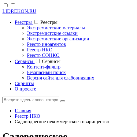
LIDREKON.RU
Реестры
Реестры
Экстремистские материалы
Экстремистские ссылки
Экстремистские организации
Реестр иноагентов
Реестр НКО
Реестр СОНКО
Cервисы
Cервисы
Контент-фильтр
Безопасный поиск
Версия сайта для слабовидящих
Скрипты
О проекте
Главная
Реестр НКО
Садоводческое некоммерчское товарищество
Садоводческое