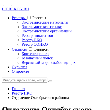
LIDREKON.RU
Реестры
Реестры
Экстремистские материалы
Экстремистские ссылки
Экстремистские организации
Реестр иноагентов
Реестр НКО
Реестр СОНКО
Cервисы
Cервисы
Контент-фильтр
Безопасный поиск
Версия сайта для слабовидящих
Скрипты
О проекте
Главная
Реестр НКО
Отделение Октябрьского районна
Отделение Октябрьского