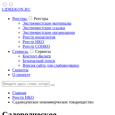
LIDREKON.RU
Реестры
Реестры
Экстремистские материалы
Экстремистские ссылки
Экстремистские организации
Реестр иноагентов
Реестр НКО
Реестр СОНКО
Cервисы
Cервисы
Контент-фильтр
Безопасный поиск
Версия сайта для слабовидящих
Скрипты
О проекте
Главная
Реестр НКО
Садоводческое некоммерческое товарищество
Садоводческое