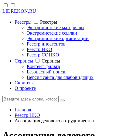
LIDREKON.RU
Реестры
Реестры
Экстремистские материалы
Экстремистские ссылки
Экстремистские организации
Реестр иноагентов
Реестр НКО
Реестр СОНКО
Cервисы
Cервисы
Контент-фильтр
Безопасный поиск
Версия сайта для слабовидящих
Скрипты
О проекте
Главная
Реестр НКО
Ассоциация делового сотрудничества
Ассоциация делового