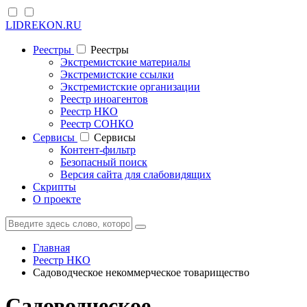
LIDREKON.RU
Реестры
Реестры
Экстремистские материалы
Экстремистские ссылки
Экстремистские организации
Реестр иноагентов
Реестр НКО
Реестр СОНКО
Cервисы
Cервисы
Контент-фильтр
Безопасный поиск
Версия сайта для слабовидящих
Скрипты
О проекте
Главная
Реестр НКО
Садоводческое некоммерческое товарищество
Садоводческое