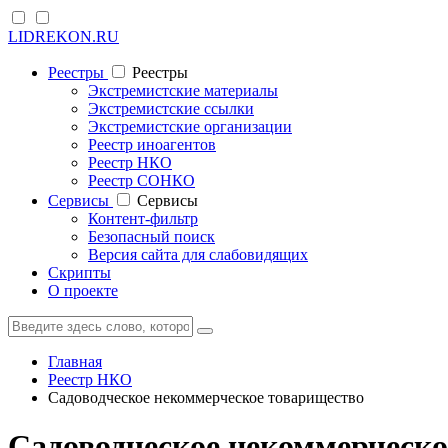
LIDREKON.RU
Реестры
Реестры
Экстремистские материалы
Экстремистские ссылки
Экстремистские организации
Реестр иноагентов
Реестр НКО
Реестр СОНКО
Cервисы
Cервисы
Контент-фильтр
Безопасный поиск
Версия сайта для слабовидящих
Скрипты
О проекте
Главная
Реестр НКО
Садоводческое некоммерческое товарищество
Садоводческое некоммерчес