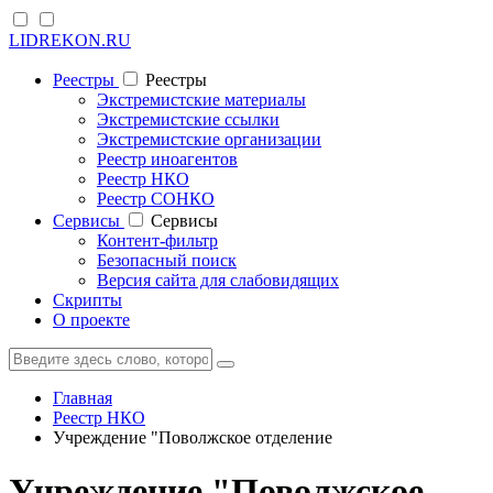
LIDREKON.RU
Реестры
Реестры
Экстремистские материалы
Экстремистские ссылки
Экстремистские организации
Реестр иноагентов
Реестр НКО
Реестр СОНКО
Cервисы
Cервисы
Контент-фильтр
Безопасный поиск
Версия сайта для слабовидящих
Скрипты
О проекте
Главная
Реестр НКО
Учреждение "Поволжское отделение
Учреждение "Поволжское