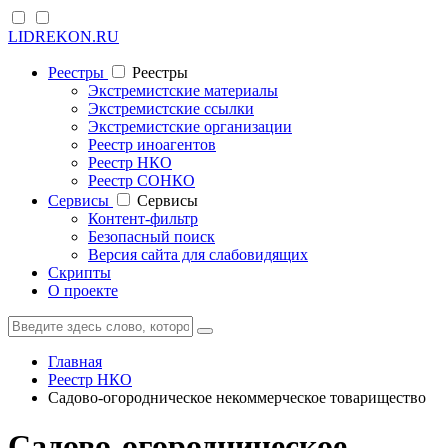
LIDREKON.RU
Реестры
Реестры
Экстремистские материалы
Экстремистские ссылки
Экстремистские организации
Реестр иноагентов
Реестр НКО
Реестр СОНКО
Cервисы
Cервисы
Контент-фильтр
Безопасный поиск
Версия сайта для слабовидящих
Скрипты
О проекте
Главная
Реестр НКО
Садово-огородническое некоммерческое товарищество
Садово-огородническое