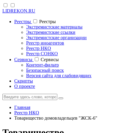
LIDREKON.RU
Реестры
Реестры
Экстремистские материалы
Экстремистские ссылки
Экстремистские организации
Реестр иноагентов
Реестр НКО
Реестр СОНКО
Cервисы
Cервисы
Контент-фильтр
Безопасный поиск
Версия сайта для слабовидящих
Скрипты
О проекте
Главная
Реестр НКО
Товарищество домовладельцев "ЖСК-6"
Товарищество