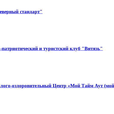
Северный стандарт"
-патриотический и туристский клуб "Витязь"
лого-оздоровительный Центр «Мой Тайм Аут (мой