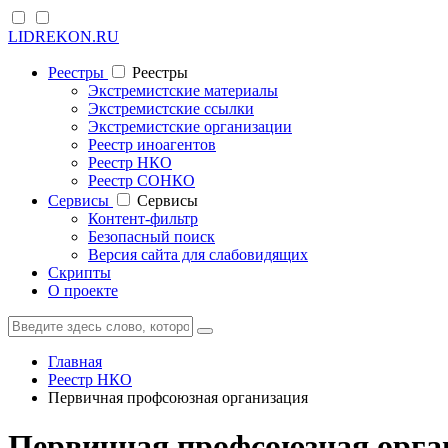
LIDREKON.RU
Реестры
Реестры
Экстремистские материалы
Экстремистские ссылки
Экстремистские организации
Реестр иноагентов
Реестр НКО
Реестр СОНКО
Cервисы
Cервисы
Контент-фильтр
Безопасный поиск
Версия сайта для слабовидящих
Скрипты
О проекте
Главная
Реестр НКО
Первичная профсоюзная организация
Первичная профсоюзная орга