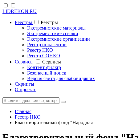
LIDREKON.RU
Реестры
Реестры
Экстремистские материалы
Экстремистские ссылки
Экстремистские организации
Реестр иноагентов
Реестр НКО
Реестр СОНКО
Cервисы
Cервисы
Контент-фильтр
Безопасный поиск
Версия сайта для слабовидящих
Скрипты
О проекте
Главная
Реестр НКО
Благотворительный фонд "Народная
Благотворительный фонд "На