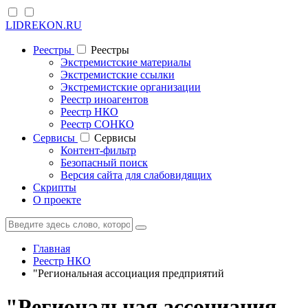
LIDREKON.RU
Реестры
Реестры
Экстремистские материалы
Экстремистские ссылки
Экстремистские организации
Реестр иноагентов
Реестр НКО
Реестр СОНКО
Cервисы
Cервисы
Контент-фильтр
Безопасный поиск
Версия сайта для слабовидящих
Скрипты
О проекте
Главная
Реестр НКО
"Региональная ассоциация предприятий
"Региональная ассоциация