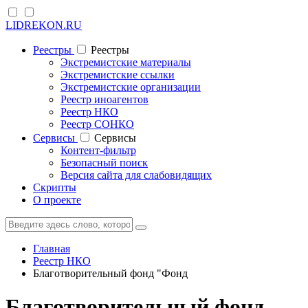
LIDREKON.RU
Реестры
Реестры
Экстремистские материалы
Экстремистские ссылки
Экстремистские организации
Реестр иноагентов
Реестр НКО
Реестр СОНКО
Cервисы
Cервисы
Контент-фильтр
Безопасный поиск
Версия сайта для слабовидящих
Скрипты
О проекте
Главная
Реестр НКО
Благотворительный фонд "Фонд
Благотворительный фонд