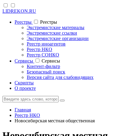
LIDREKON.RU
Реестры
Реестры
Экстремистские материалы
Экстремистские ссылки
Экстремистские организации
Реестр иноагентов
Реестр НКО
Реестр СОНКО
Cервисы
Cервисы
Контент-фильтр
Безопасный поиск
Версия сайта для слабовидящих
Скрипты
О проекте
Главная
Реестр НКО
Новосибирская местная общественная
Новосибирская местная