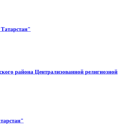
 Татарстан"
ского района Централизованной религиозной
атарстан"