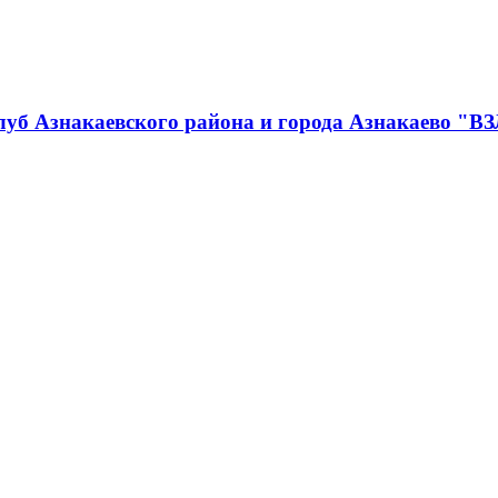
луб Азнакаевского района и города Азнакаево "В