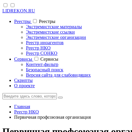
LIDREKON.RU
Реестры
Реестры
Экстремистские материалы
Экстремистские ссылки
Экстремистские организации
Реестр иноагентов
Реестр НКО
Реестр СОНКО
Cервисы
Cервисы
Контент-фильтр
Безопасный поиск
Версия сайта для слабовидящих
Скрипты
О проекте
Главная
Реестр НКО
Первичная профсоюзная организация
Первичная профсоюзная орга