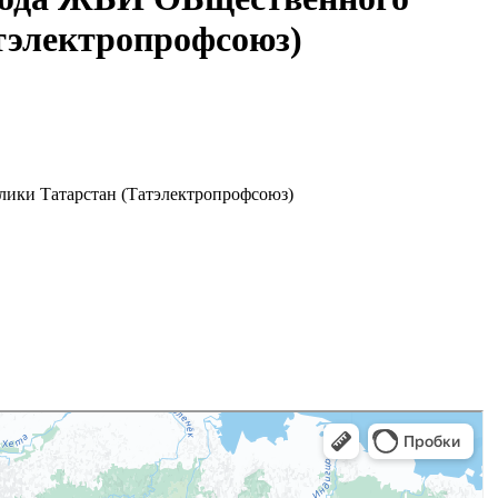
тэлектропрофсоюз)
ики Татарстан (Татэлектропрофсоюз)