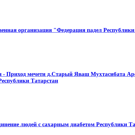
венная организация "Федерация падел Республики
я - Приход мечети д.Старый Яваш Мухтасибата Ар
Республики Татарстан
инение людей с сахарным диабетом Республики Т