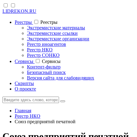
LIDREKON.RU
Реестры
Реестры
Экстремистские материалы
Экстремистские ссылки
Экстремистские организации
Реестр иноагентов
Реестр НКО
Реестр СОНКО
Cервисы
Cервисы
Контент-фильтр
Безопасный поиск
Версия сайта для слабовидящих
Скрипты
О проекте
Главная
Реестр НКО
Союз предприятий печатной
Союз предприятий печатной