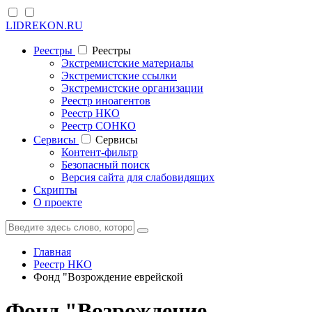
LIDREKON.RU
Реестры
Реестры
Экстремистские материалы
Экстремистские ссылки
Экстремистские организации
Реестр иноагентов
Реестр НКО
Реестр СОНКО
Cервисы
Cервисы
Контент-фильтр
Безопасный поиск
Версия сайта для слабовидящих
Скрипты
О проекте
Главная
Реестр НКО
Фонд "Возрождение еврейской
Фонд "Возрождение