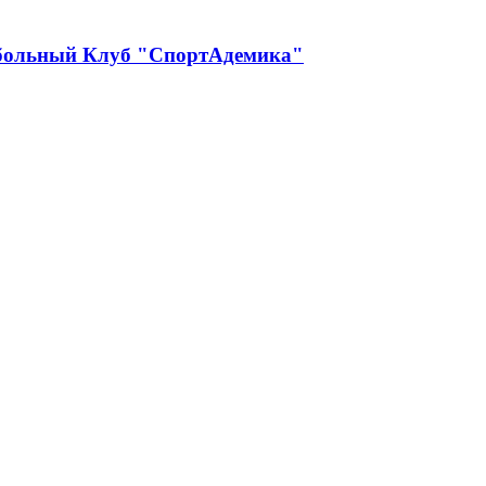
больный Клуб "СпортАдемика"