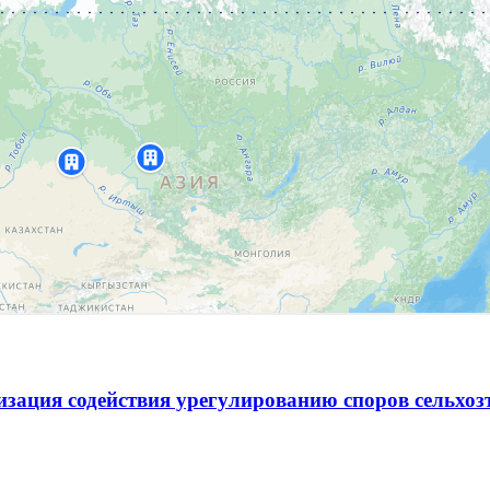
зация содействия урегулированию споров сельхо