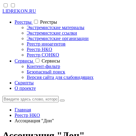
LIDREKON.RU
Реестры
Реестры
Экстремистские материалы
Экстремистские ссылки
Экстремистские организации
Реестр иноагентов
Реестр НКО
Реестр СОНКО
Cервисы
Cервисы
Контент-фильтр
Безопасный поиск
Версия сайта для слабовидящих
Скрипты
О проекте
Главная
Реестр НКО
Ассоциация "Дон"
Ассоциация "Дон"