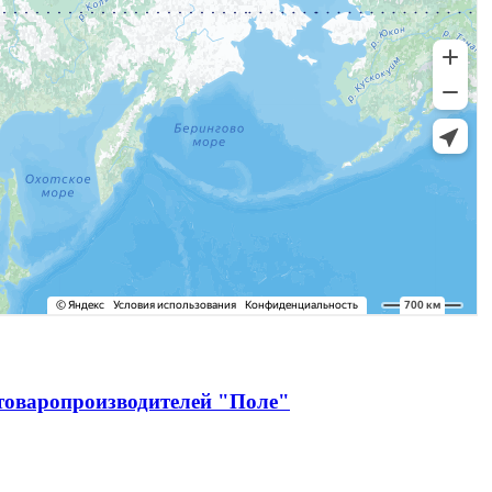
зтоваропроизводителей "Поле"