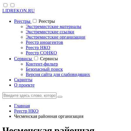
LIDREKON.RU
Реестры
Реестры
Экстремистские материалы
Экстремистские ссылки
Экстремистские организации
Реестр иноагентов
Реестр НКО
Реестр СОНКО
Cервисы
Cервисы
Контент-фильтр
Безопасный поиск
Версия сайта для слабовидящих
Скрипты
О проекте
Главная
Реестр НКО
Чесменская районная организация
Чесменская районная