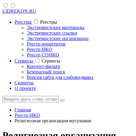
LIDREKON.RU
Реестры
Реестры
Экстремистские материалы
Экстремистские ссылки
Экстремистские организации
Реестр иноагентов
Реестр НКО
Реестр СОНКО
Cервисы
Cервисы
Контент-фильтр
Безопасный поиск
Версия сайта для слабовидящих
Скрипты
О проекте
Главная
Реестр НКО
Религиозная организация мусульман
Религиозная организация