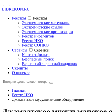
LIDREKON.RU
Реестры
Реестры
Экстремистские материалы
Экстремистские ссылки
Экстремистские организации
Реестр иноагентов
Реестр НКО
Реестр СОНКО
Cервисы
Cервисы
Контент-фильтр
Безопасный поиск
Версия сайта для слабовидящих
Скрипты
О проекте
Главная
Реестр НКО
Джамаатское мусульманское объединение
Джамаатское мусульманское о