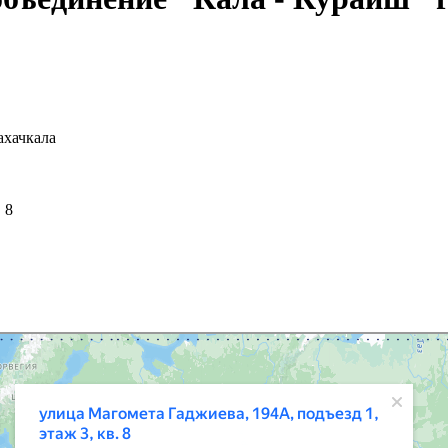
ахачкала
 8