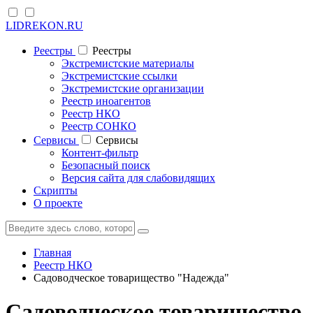
LIDREKON.RU
Реестры
Реестры
Экстремистские материалы
Экстремистские ссылки
Экстремистские организации
Реестр иноагентов
Реестр НКО
Реестр СОНКО
Cервисы
Cервисы
Контент-фильтр
Безопасный поиск
Версия сайта для слабовидящих
Скрипты
О проекте
Главная
Реестр НКО
Садоводческое товарищество "Надежда"
Садоводческое товарищество