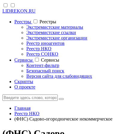
LIDREKON.RU
Реестры
Реестры
Экстремистские материалы
Экстремистские ссылки
Экстремистские организации
Реестр иноагентов
Реестр НКО
Реестр СОНКО
Cервисы
Cервисы
Контент-фильтр
Безопасный поиск
Версия сайта для слабовидящих
Скрипты
О проекте
Главная
Реестр НКО
(ФНС) Садово-огородническое некоммерческое
(ФНС) Садово-