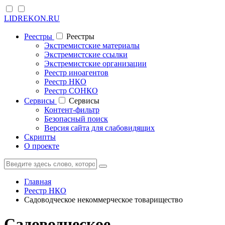
LIDREKON.RU
Реестры
Реестры
Экстремистские материалы
Экстремистские ссылки
Экстремистские организации
Реестр иноагентов
Реестр НКО
Реестр СОНКО
Cервисы
Cервисы
Контент-фильтр
Безопасный поиск
Версия сайта для слабовидящих
Скрипты
О проекте
Главная
Реестр НКО
Садоводческое некоммерческое товарищество
Садоводческое