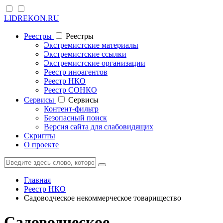
LIDREKON.RU
Реестры
Реестры
Экстремистские материалы
Экстремистские ссылки
Экстремистские организации
Реестр иноагентов
Реестр НКО
Реестр СОНКО
Cервисы
Cервисы
Контент-фильтр
Безопасный поиск
Версия сайта для слабовидящих
Скрипты
О проекте
Главная
Реестр НКО
Садоводческое некоммерческое товарищество
Садоводческое