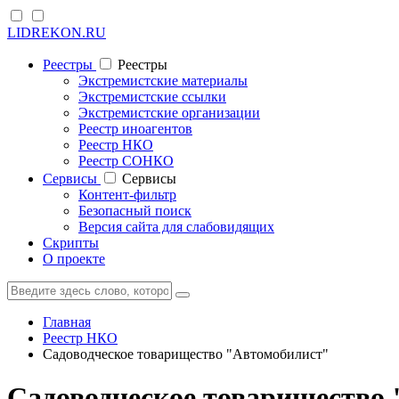
LIDREKON.RU
Реестры
Реестры
Экстремистские материалы
Экстремистские ссылки
Экстремистские организации
Реестр иноагентов
Реестр НКО
Реестр СОНКО
Cервисы
Cервисы
Контент-фильтр
Безопасный поиск
Версия сайта для слабовидящих
Скрипты
О проекте
Главная
Реестр НКО
Садоводческое товарищество "Автомобилист"
Садоводческое товарищество