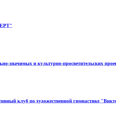
ПЕРТ"
ьно-значимых и культурно-просветительских прое
ивный клуб по художественной гимнастике "Викт