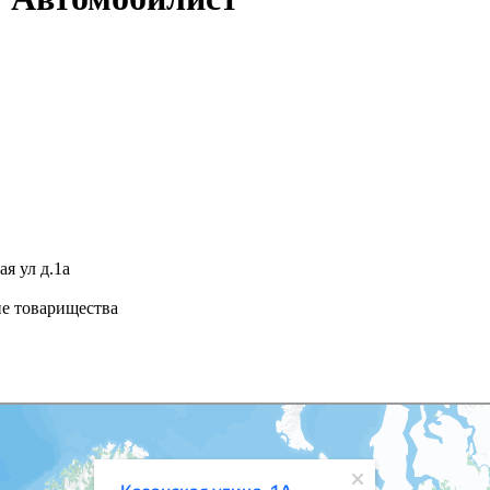
ая ул д.1а
ие товарищества