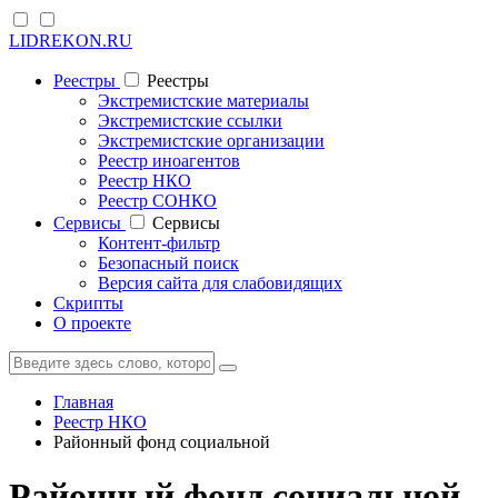
LIDREKON.RU
Реестры
Реестры
Экстремистские материалы
Экстремистские ссылки
Экстремистские организации
Реестр иноагентов
Реестр НКО
Реестр СОНКО
Cервисы
Cервисы
Контент-фильтр
Безопасный поиск
Версия сайта для слабовидящих
Скрипты
О проекте
Главная
Реестр НКО
Районный фонд социальной
Районный фонд социальной