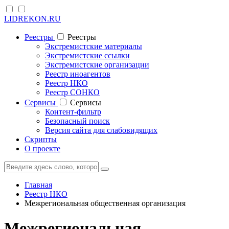
LIDREKON.RU
Реестры
Реестры
Экстремистские материалы
Экстремистские ссылки
Экстремистские организации
Реестр иноагентов
Реестр НКО
Реестр СОНКО
Cервисы
Cервисы
Контент-фильтр
Безопасный поиск
Версия сайта для слабовидящих
Скрипты
О проекте
Главная
Реестр НКО
Межрегиональная общественная организация
Межрегиональная