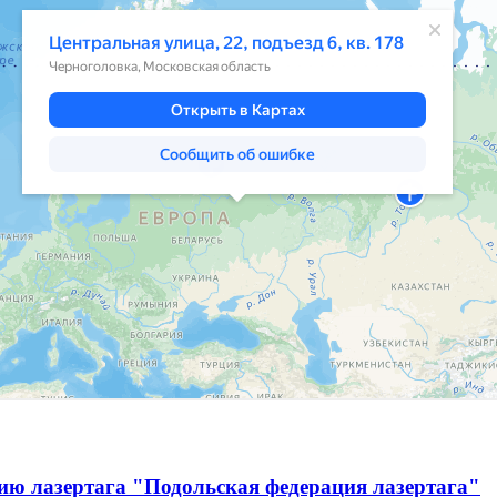
ию лазертага "Подольская федерация лазертага"