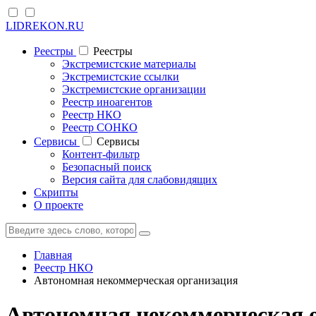
LIDREKON.RU
Реестры
Реестры
Экстремистские материалы
Экстремистские ссылки
Экстремистские организации
Реестр иноагентов
Реестр НКО
Реестр СОНКО
Cервисы
Cервисы
Контент-фильтр
Безопасный поиск
Версия сайта для слабовидящих
Скрипты
О проекте
Главная
Реестр НКО
Автономная некоммерческая организация
Автономная некоммерческая о