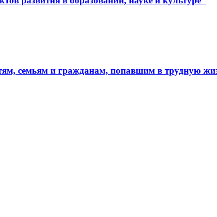
тов развития в образовании, науке и культуре"
тям, семьям и гражданам, попавшим в трудную ж