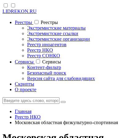
LIDREKON.RU
Реестры
Реестры
Экстремистские материалы
Экстремистские ссылки
Экстремистские организации
Реестр иноагентов
Реестр НКО
Реестр СОНКО
Cервисы
Cервисы
Контент-фильтр
Безопасный поиск
Версия сайта для слабовидящих
Скрипты
О проекте
Главная
Реестр НКО
Московская областная физкультурно-спортивная
Московская областная