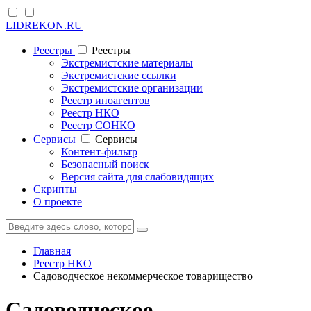
LIDREKON.RU
Реестры
Реестры
Экстремистские материалы
Экстремистские ссылки
Экстремистские организации
Реестр иноагентов
Реестр НКО
Реестр СОНКО
Cервисы
Cервисы
Контент-фильтр
Безопасный поиск
Версия сайта для слабовидящих
Скрипты
О проекте
Главная
Реестр НКО
Садоводческое некоммерческое товарищество
Садоводческое