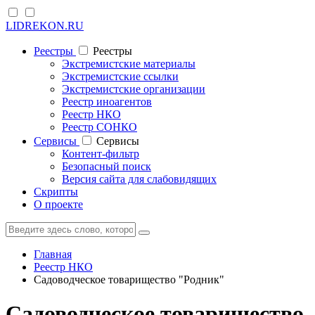
LIDREKON.RU
Реестры
Реестры
Экстремистские материалы
Экстремистские ссылки
Экстремистские организации
Реестр иноагентов
Реестр НКО
Реестр СОНКО
Cервисы
Cервисы
Контент-фильтр
Безопасный поиск
Версия сайта для слабовидящих
Скрипты
О проекте
Главная
Реестр НКО
Садоводческое товарищество "Родник"
Садоводческое товарищество