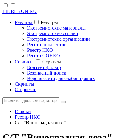
LIDREKON.RU
Реестры
Реестры
Экстремистские материалы
Экстремистские ссылки
Экстремистские организации
Реестр иноагентов
Реестр НКО
Реестр СОНКО
Cервисы
Cервисы
Контент-фильтр
Безопасный поиск
Версия сайта для слабовидящих
Скрипты
О проекте
Главная
Реестр НКО
С/Т "Виноградная лоза"
С/Т "Виноградная лоза"