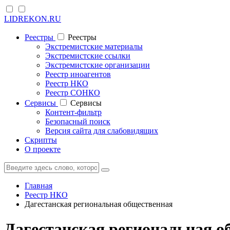
LIDREKON.RU
Реестры
Реестры
Экстремистские материалы
Экстремистские ссылки
Экстремистские организации
Реестр иноагентов
Реестр НКО
Реестр СОНКО
Cервисы
Cервисы
Контент-фильтр
Безопасный поиск
Версия сайта для слабовидящих
Скрипты
О проекте
Главная
Реестр НКО
Дагестанская региональная общественная
Дагестанская региональная о