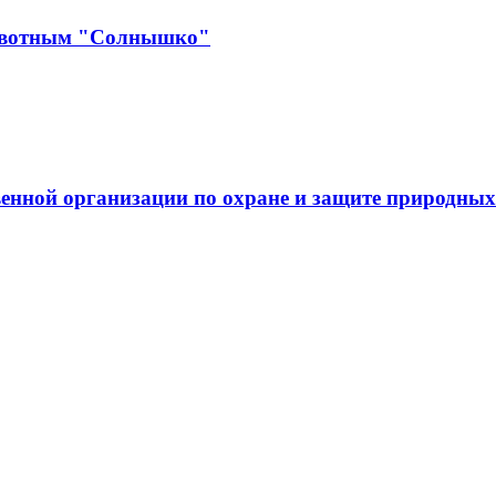
ивотным "Солнышко"
енной организации по охране и защите природных 