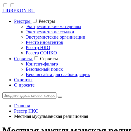
LIDREKON.RU
Реестры
Реестры
Экстремистские материалы
Экстремистские ссылки
Экстремистские организации
Реестр иноагентов
Реестр НКО
Реестр СОНКО
Cервисы
Cервисы
Контент-фильтр
Безопасный поиск
Версия сайта для слабовидящих
Скрипты
О проекте
Главная
Реестр НКО
Местная мусульманская религиозная
Местная мусульманская рели