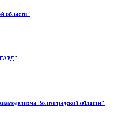
ой области"
НГАРД"
авиамоделизма Волгоградской области"