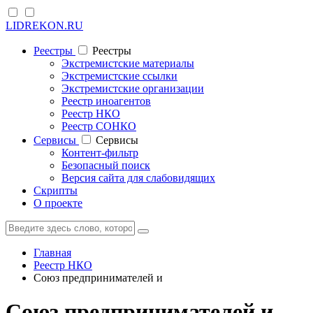
LIDREKON.RU
Реестры
Реестры
Экстремистские материалы
Экстремистские ссылки
Экстремистские организации
Реестр иноагентов
Реестр НКО
Реестр СОНКО
Cервисы
Cервисы
Контент-фильтр
Безопасный поиск
Версия сайта для слабовидящих
Скрипты
О проекте
Главная
Реестр НКО
Союз предпринимателей и
Союз предпринимателей и