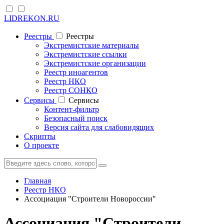
LIDREKON.RU
Реестры
Реестры
Экстремистские материалы
Экстремистские ссылки
Экстремистские организации
Реестр иноагентов
Реестр НКО
Реестр СОНКО
Cервисы
Cервисы
Контент-фильтр
Безопасный поиск
Версия сайта для слабовидящих
Скрипты
О проекте
Главная
Реестр НКО
Ассоциация "Строители Новороссии"
Ассоциация "Строители