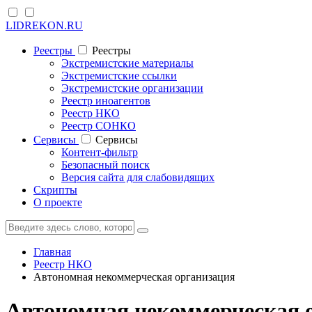
LIDREKON.RU
Реестры
Реестры
Экстремистские материалы
Экстремистские ссылки
Экстремистские организации
Реестр иноагентов
Реестр НКО
Реестр СОНКО
Cервисы
Cервисы
Контент-фильтр
Безопасный поиск
Версия сайта для слабовидящих
Скрипты
О проекте
Главная
Реестр НКО
Автономная некоммерческая организация
Автономная некоммерческая о